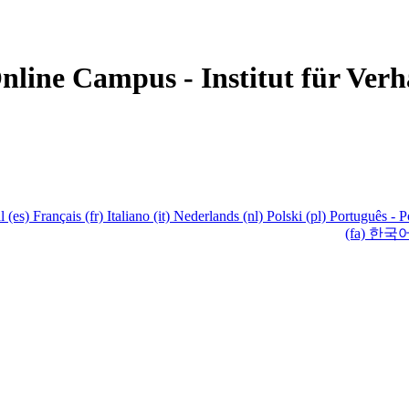
‎(es)‎
Français ‎(fr)‎
Italiano ‎(it)‎
Nederlands ‎(nl)‎
Polski ‎(pl)‎
Português - Por
한국어 ‎