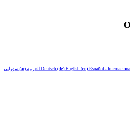
سۆرانی
العربية ‎(ar)‎
Deutsch ‎(de)‎
English ‎(en)‎
Español - Internacional 