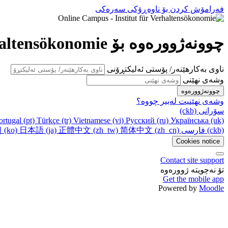
فه‌رامۆش کردن بۆ ناوه‌ڕۆکی سه‌ره‌کی
چوونەژوورەوە بۆ Online Campus - Institut für Verhaltensökonomie
ناوی بەکارهێنەر/ پۆستی ئەلیکتڕۆنی
وشەی نهێنی
چوونەژوورەوە
وشه‌ی نهێنیت له‌بیر چووه‌؟
سۆرانی ‎(ckb)‎
tugal ‎(pt)‎
Türkçe ‎(tr)‎
Vietnamese ‎(vi)‎
Русский ‎(ru)‎
Українська ‎(uk)‎
(ko)‎
日本語 ‎(ja)‎
正體中文 ‎(zh_tw)‎
简体中文 ‎(zh_cn)‎
فارسی ‎(fa)‎
‎(ckb)‎
Cookies notice
Contact site support
تۆ نەچویتە ژوورەوە
Get the mobile app
Powered by
Moodle